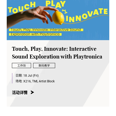
Touch, Play, Innovate: Interactive
Sound Exploration with Playtronica
工作坊
数码教学
日期:
18 Jul (Fri)
场地:
X216, TML Artist Block
活动详情