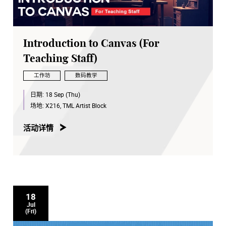
Introduction to Canvas (For
Teaching Staff)
工作坊
数码教学
日期:
18 Sep (Thu)
场地:
X216, TML Artist Block
活动详情
18
Jul
(Fri)