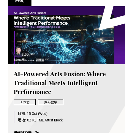
(Wed)
AI-Powered Arts Fusion: Where
Traditional Meets Intelligent
Performance
工作坊
数码教学
日期:
15 Oct (Wed)
场地:
X216, TML Artist Block
活动详情