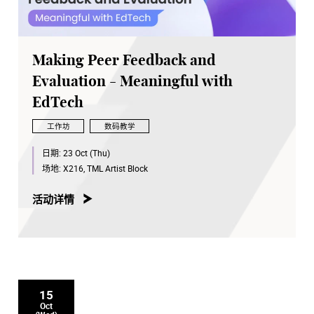
Making Peer Feedback and
Evaluation - Meaningful with
EdTech
工作坊
数码教学
日期:
23 Oct (Thu)
场地:
X216, TML Artist Block
活动详情
15
Oct