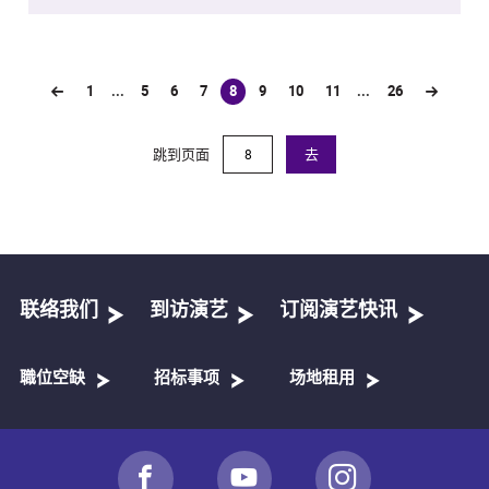
1
...
5
6
7
8
9
10
11
...
26
(current)
跳到页面
去
联络我们
到访演艺
订阅演艺快讯
職位空缺
招标事项
场地租用