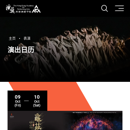
打开搜
香港演艺学院
主页
表演
演出日历
09
10
Oct
Oct
(Fri)
(Sat)