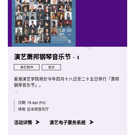
演艺萧邦钢琴音乐节 - 1
演艺制作
音乐
香港演艺学院将於今年四月十八日至二十五日举行「萧邦
钢琴音乐节」。
是次项目将会是全球首次将全部萧邦钢琴独奏作品按照作
日期:
18 Apr (Fri)
品编号年序，并由演艺学院钢琴系老师、学生及校友携手
演出。
场地:
区永熙音乐厅
八场音乐会亦将於香港电台第四台容后播放。
活动详情
演艺电子票务系统