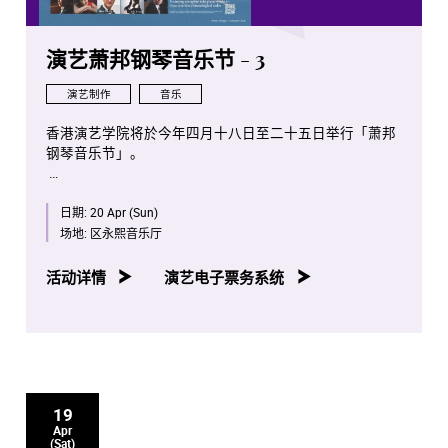
演艺萧邦钢琴音乐节 - 3
演艺制作
音乐
香港演艺学院将於今年四月十八日至二十五日举行「萧邦
钢琴音乐节」。
是次项目将会是全球首次将全部萧邦钢琴独奏作品按照作
日期:
20 Apr (Sun)
品编号年序，并由演艺学院钢琴系老师、学生及校友携手
演出。
场地:
区永熙音乐厅
八场音乐会亦将於香港电台第四台容后播放。
活动详情
演艺电子票务系统
19
Apr
(Sat)