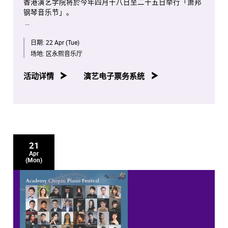
香港演艺学院将於今年四月十八日至二十五日举行「萧邦
钢琴音乐节」。
是次项目将会是全球首次将全部萧邦钢琴独奏作品按照作
日期:
22 Apr (Tue)
品编号年序，并由演艺学院钢琴系老师、学生及校友携手
演出。
场地:
区永熙音乐厅
八场音乐会亦将於香港电台第四台容后播放。
活动详情
演艺电子票务系统
21
Apr
(Mon)