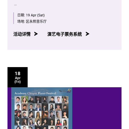
是次项目将会是全球首次将全部萧邦钢琴独奏作品按照作
日期:
19 Apr (Sat)
品编号年序，并由演艺学院钢琴系老师、学生及校友携手
演出。
场地:
区永熙音乐厅
八场音乐会亦将於香港电台第四台容后播放。
活动详情
演艺电子票务系统
18
Apr
(Fri)