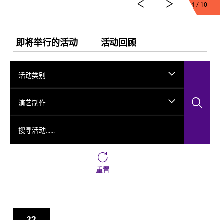
1
/ 10
舞剧《龟兹》集结了各方力量，佟睿睿担任总编导，文
史学者韩子勇担任编剧，主创团队汇集了制作人李东，
作曲家郭思达，执行编导何滔、王彭，舞美设计秦立
运，服装设计阳东霖，视觉总监王涵，编导李宏钧、魏
即将举行的活动
活动回顾
威、古力加娜提·沙塔尔、付阳雪，多媒体设计胡天骥，
灯光设计刘钊，造型设计徐彬，道具设计雷鹏等诸多国
内艺术家。舞剧以新疆艺术剧院歌舞团和新疆师范大学
活动类别
的青年舞者为班底，携手国内优秀青年舞蹈艺术家共同
出演。
搜
演艺制作
搜寻活动……
重置
22