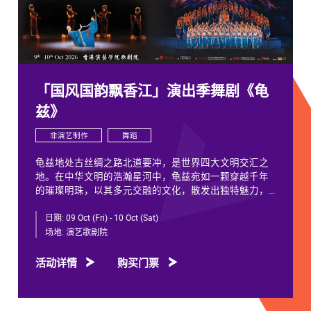
「国风国韵飘香江」演出季舞剧《龟
兹》
非演艺制作
舞蹈
龟兹地处古丝绸之路北道要冲，是世界四大文明交汇之
地。在中华文明的浩瀚星河中，龟兹宛如一颗穿越千年
的璀璨明珠，以其多元交融的文化，散发出独特魅力，
闪耀着不朽光芒。
日期:
09 Oct (Fri) - 10 Oct (Sat)
龟兹文化流淌着古往今来各族人民的印迹和血脉，从石
场地:
演艺歌剧院
窟壁画胡服供养人，到“苏幕遮”多民族律动，“你中有
我、我中有你”，成为新疆历史文化的鲜活注脚，更是中
活动详情
购买门票
华文明多元一体的生动见证。舞剧《龟兹》踏着印迹而
来，在罗什东行、玄奘西行跨时空交织中，把龟兹文化
艺术的交融流变搬上舞台。