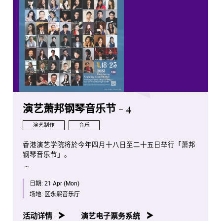
演艺萧邦钢琴音乐节 - 4
演艺制作
音乐
香港演艺学院将於今年四月十八日至二十五日举行「萧邦
钢琴音乐节」。
是次项目将会是全球首次将全部萧邦钢琴独奏作品按照作
日期:
21 Apr (Mon)
品编号年序，并由演艺学院钢琴系老师、学生及校友携手
演出。
场地:
区永熙音乐厅
八场音乐会亦将於香港电台第四台容后播放。
活动详情
演艺电子票务系统