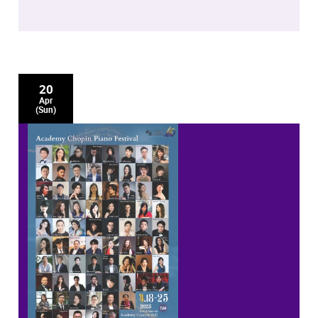
20
Apr
(Sun)