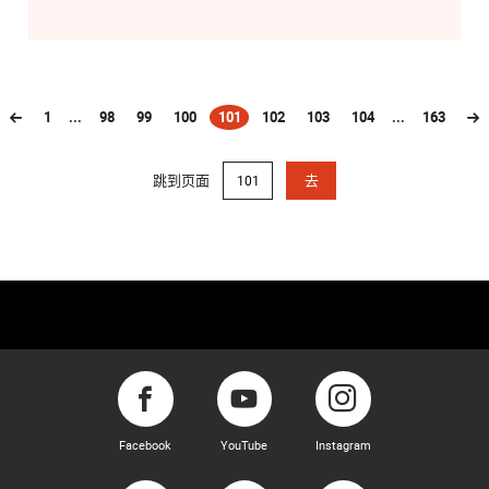
1
...
98
99
100
101
102
103
104
...
163
(current)
跳到页面
去
Facebook
YouTube
Instagram