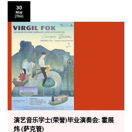
30
May
(Thu)
演艺音乐学士(荣誉)毕业演奏会: 霍展
炜 (萨克管)