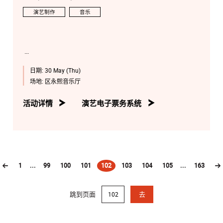
演艺制作
音乐
日期:
30 May (Thu)
场地:
区永熙音乐厅
活动详情
演艺电子票务系统
1
...
99
100
101
102
103
104
105
...
163
(current)
跳到页面
去