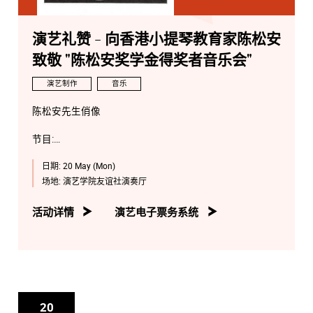
演艺礼赞 - 向香港小提琴教育家陈松安
致敬 "陈松安奖学金得奖者音乐会"
演艺制作
音乐
陈松安先生俏像
节目:
Johann Sebastian Bach, “Air”, from Orchestral Suite
日期:
20 May (Mon)
No.3 in D Major, BWV 1068
Jules Massenet, Méditation
(Thaïs)
Pyotr Ilyich Tchaikovsky, Valse-Scherzo in C
场地:
演艺学院友谊社演奏厅
Major, Op. 34
Ante Božić-Kudrić, Western Dances, Suite
for 2 Violins and Piano (2014)
Saint-Lubin, Fantaisie sur
活动详情
演艺电子票务系统
un thême de ‘Lucia di Lammermoor’, Op.46
Franz von
Biber, The Mystery Sonata I in D minor (The
Annunciation Praeludium - Aria and 2 variations -
Finale)
Dmitri Shostakovich, Five Pieces for Two
Violins and Piano
Friedrich Hermann, Capriccio No.2 for
Three Violins, Op.5
Joseph Hellmesberger, Serenade
20
(Siciliano) for Three Violins and Piano
Performers: