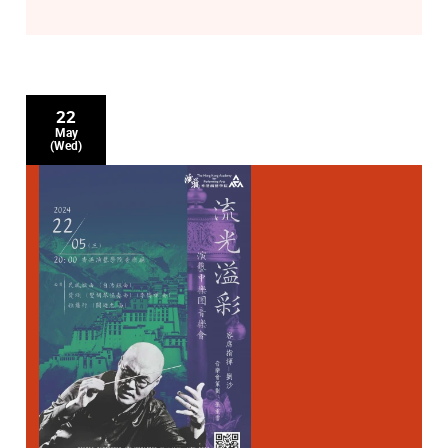
22
May
(Wed)