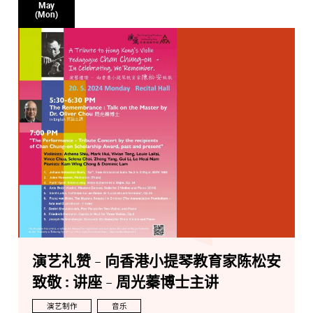
May
Violinists: Athena Shiu, Mark Hui, Vivian Teng, Louie
(Mon)
Lailai, Vince Chua, Selena Choi, Zheng Yang, Gui Li, Le
Hoai Nam
Pianists: Kam Wing Chong & Dominic Lam
演艺礼赞 - 向香港小提琴教育家陈松安
致敬 : 讲座 - 周光蓁博士主讲
演艺制作
音乐