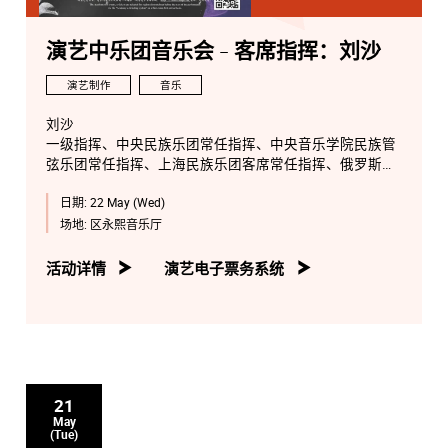
演艺中乐团音乐会 - 客席指挥：刘沙
演艺制作
音乐
刘沙
一级指挥、中央民族乐团常任指挥、中央音乐学院民族管
弦乐团常任指挥、上海民族乐团客席常任指挥、俄罗斯华
人艺术家协会音乐家协会副主席。
日期:
22 May (Wed)
早年毕业於中央音乐学院指挥系，后赴俄罗斯圣彼德堡国
场地:
区永熙音乐厅
立音乐学院，以最高分的成绩毕业并获取歌剧－交响乐指
挥专家文凭。先后受教於徐新教授、王甫建教授和
活动详情
演艺电子票务系统
Alexander Polishchuk 教授。曾参加过世界著名指挥家
Seiji Ozawa、Mstislav Rostropovich、Jorma Panula、
Colin Metters、Gustav Meier 大师班。
近年来被称为横跨中西的「两栖指挥」，在交响乐领域
里，尤其擅长演出俄罗斯、东欧作品，并开创性的扩展了
21
演出曲目，其范围涵盖西方 20 世纪音乐和中国当代音乐
May
作品。在民族管弦乐领域里积极探索中国民族乐队的发展
(Tue)
和创新以及培养专业的民族管弦乐队指挥，视奏、首演了