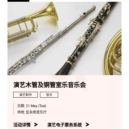
近千部民族管弦乐作品。以独特的视角积极宣导、委约并
演出中国最年青一代作曲家的新作品，其成绩受到中国和
亚洲乐界的广泛关注，被媒体誉为中国新生代民族音乐指
挥的杰出代表和领军人物。2016年第五届华乐论坛以最年
轻的指挥被评为「中国十大杰出民族管弦乐指挥」之一。
2016年 8 月荣登《人民音乐》封面人物专访。在众多艺术
实践、教学活动中有很多学术理论研究，并发表过多篇论
文和乐评，被国内多所艺术院校聘请为客席教授。
演艺木管及铜管室乐音乐会
演艺制作
音乐
日期:
21 May (Tue)
场地:
区永熙音乐厅
活动详情
演艺电子票务系统