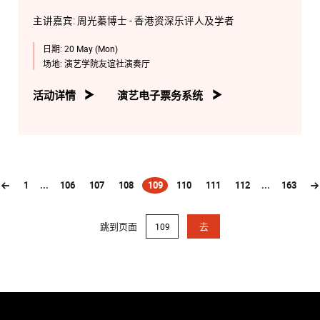
主讲嘉宾: 周光蓁博士 - 香港资深乐评人及学者
日期:
20 May (Mon)
场地:
演艺学院友谊社演奏厅
活动详情
演艺电子票务系统
1
...
106
107
108
109
110
111
112
...
163
(current)
跳到页面
去