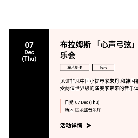
07
布拉姆斯 「心声弓弦」
Dec
乐会
(Thu)
演艺制作
音乐
见证非凡中国小提琴家
朱丹
和韩国
受两位世界级的演奏家带来的音乐
日期:
07 Dec (Thu)
场地:
区永熙音乐厅
活动详情