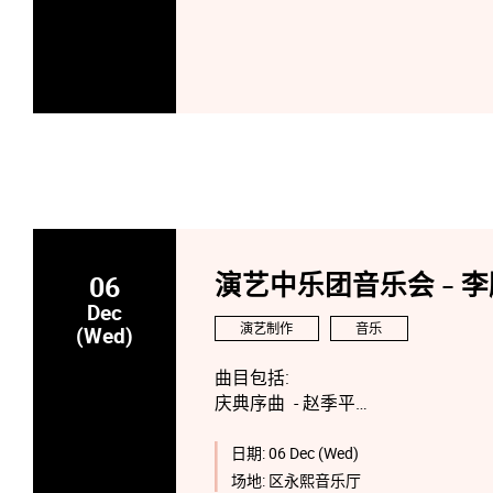
06
演艺中乐团音乐会 - 李
Dec
演艺制作
音乐
(Wed)
曲目包括:
庆典序曲 - 赵季平
龙舞 - 徐昌俊
巴赫音乐创意 - 唐建平
日期:
06 Dec (Wed)
太阳颂 3-4乐章 - 王丹红
场地:
区永熙音乐厅