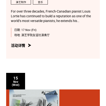
演艺制作
音乐
For over three decades, French-Canadian pianist Louis
Lortie has continued to build a reputation as one of the
world’s most versatile pianists; he extends his
interpretative voice across a broad spectrum of
日期:
17 Nov (Fri)
repertoire, and his performances and award-winning
recordings attest to his remarkable musical range.
场地:
演艺学院友谊社演奏厅
活动详情
15
Nov
(Wed)