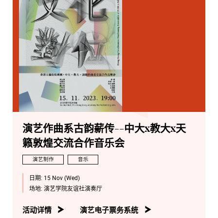
演艺作曲系古韵薪传--中大x教大x天
籁敦煌交流合作音乐会
演艺制作
音乐
日期:
15 Nov (Wed)
场地:
演艺学院友谊社演奏厅
活动详情
演艺电子票务系统