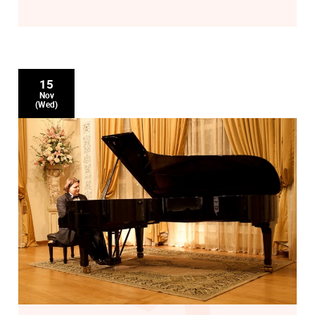
15
Nov
(Wed)