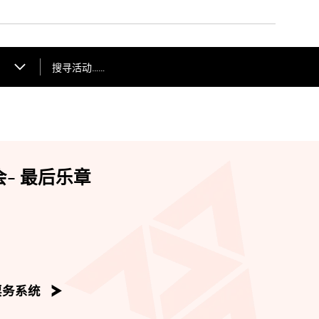
搜寻活动……
会- 最后乐章
票务系统