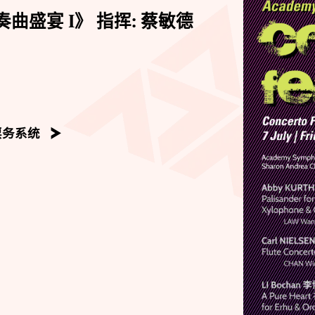
奏曲盛宴 I》 指挥: 蔡敏德
票务系统