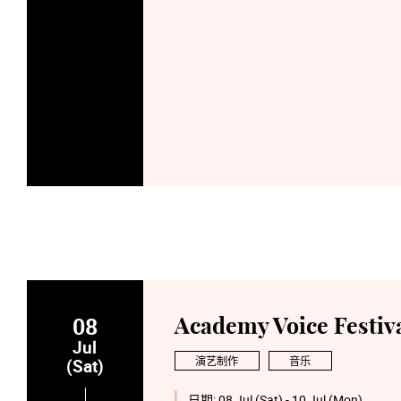
08
Academy Voice Festiv
Jul
演艺制作
音乐
(Sat)
日期:
08 Jul (Sat) - 10 Jul (Mon)