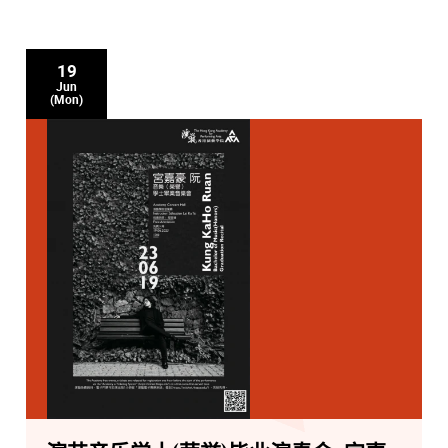
19
Jun
(Mon)