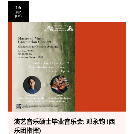
16
Jun
(Fri)
演艺音乐硕士毕业音乐会: 邓永钧 (西
乐团指挥)