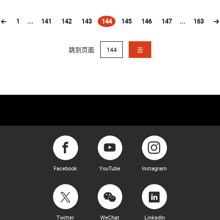
1
...
141
142
143
144
145
146
147
...
163
(current)
跳到页面
去
Facebook
YouTube
Instagram
Twitter
WeChat
LinkedIn