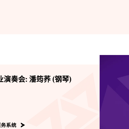
演奏会: 潘筠荞 (钢琴)
票务系统