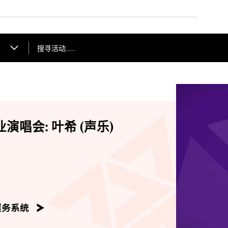
搜寻活动……
演唱会: 叶希 (声乐)
票务系统