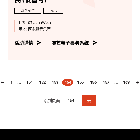
民 (低音号)
演艺制作
音乐
日期:
07 Jun (Wed)
场地:
区永熙音乐厅
活动详情
演艺电子票务系统
1
...
151
152
153
154
155
156
157
...
163
(current)
跳到页面
去