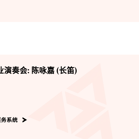
演奏会: 陈咏嘉 (长笛)
票务系统