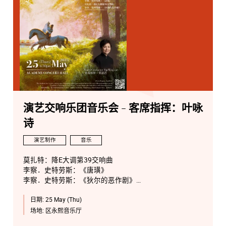
演艺交响乐团音乐会 - 客席指挥：叶咏
诗
演艺制作
音乐
莫扎特：降E大调第39交响曲
李察．史特劳斯：《唐璜》
李察．史特劳斯：《狄尔的恶作剧》
日期:
25 May (Thu)
场地:
区永熙音乐厅