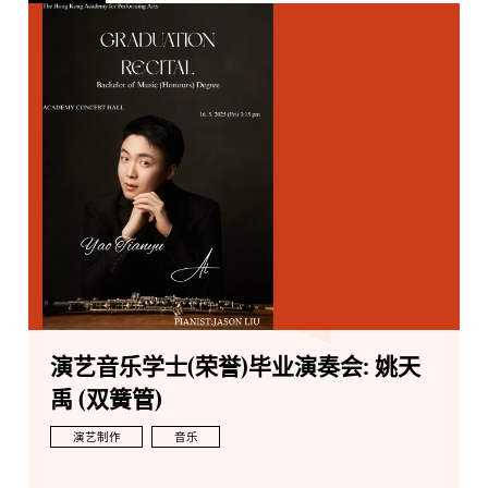
演艺音乐学士(荣誉)毕业演奏会: 姚天
禹 (双簧管)
演艺制作
音乐