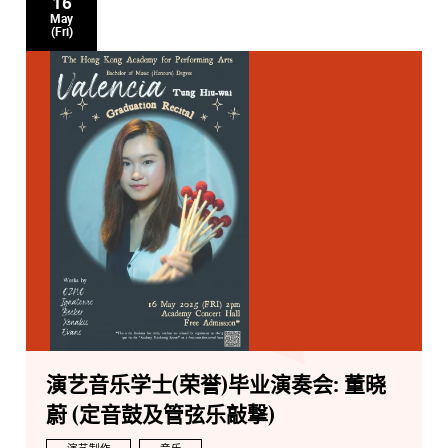
16
May
(Fri)
演艺音乐学士(荣誉)毕业演奏会: 董晓
蔚 (定音鼓及管弦乐敲撃)