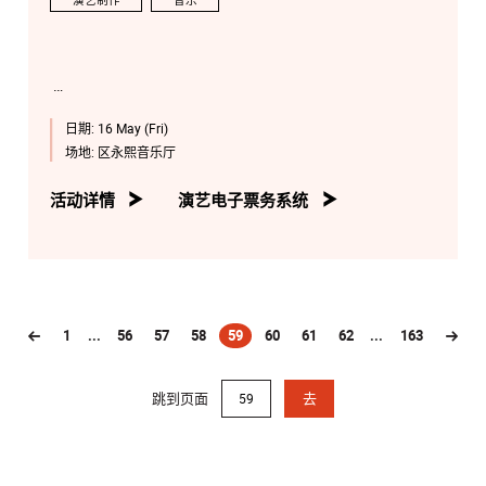
演艺制作
音乐
日期:
16 May (Fri)
场地:
区永熙音乐厅
活动详情
演艺电子票务系统
1
...
56
57
58
59
60
61
62
...
163
(current)
跳到页面
去