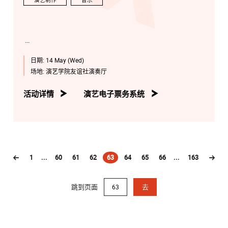
演艺制作
音乐
日期:
14 May (Wed)
场地:
演艺学院友谊社演奏厅
活动详情
演艺电子票务系统
1
...
60
61
62
63
64
65
66
...
163
(current)
跳到页面
去