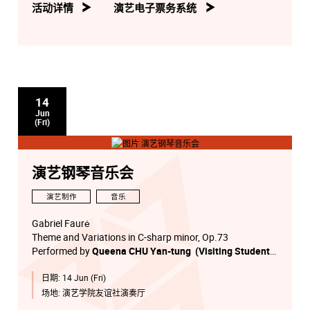
活动详情
演艺电子票务系统
14
Jun
(Fri)
演艺钢琴音乐会
演艺制作
音乐
Gabriel Faurė
Theme and Variations in C-sharp minor, Op.73
Performed by
Queena CHU Yan-tung (Visiting Student
1)
日期:
14 Jun (Fri)
Sergei Rachmaninoff
场地:
演艺学院友谊社演奏厅
Sonata No.2 in B-flat minor, Op.36 (1931)