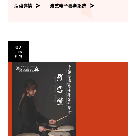
Allegro agitato
活动详情
演艺电子票务系统
Non allegro – Lento
Allegro molto
Performed by
Alice CHUM Man-shan (Visiting Student
1)
Robert Schumann
07
Symphonic Etudes, Op.13
Jun
Performed by
ALexander LAU Shing-ho (Visiting
(Fri)
Student 2)