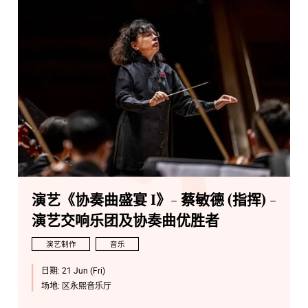
演艺《协奏曲盛宴 I》- 蔡敏德 (指挥) -
演艺交响乐团及协奏曲优胜者
演艺制作
音乐
日期:
21 Jun (Fri)
场地:
区永熙音乐厅