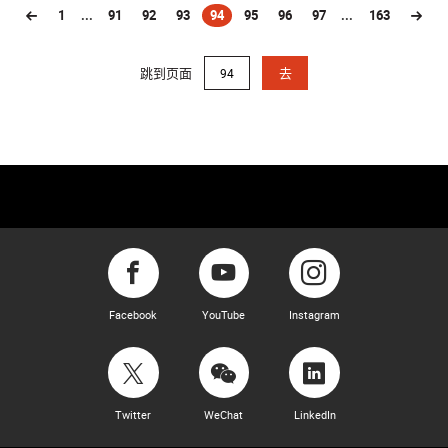
1
...
91
92
93
94
95
96
97
...
163
(current)
跳到页面
去
Facebook
YouTube
Instagram
Twitter
WeChat
LinkedIn