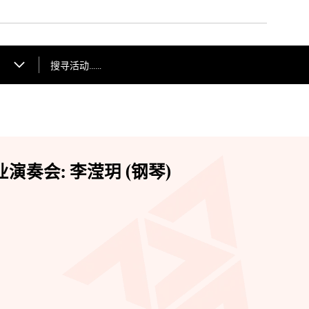
搜寻活动……
演奏会: 李滢玥 (钢琴)