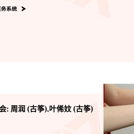
票务系统
周润 (古筝),叶俙妏 (古筝)