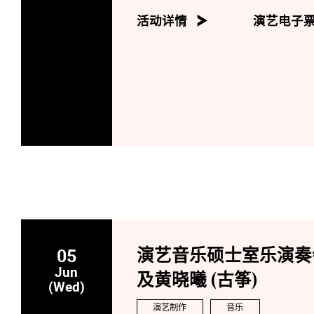
活动详情
演艺电子
05
演艺音乐硕士室乐演奏会: 
Jun
及黄晓曦 (古筝)
(Wed)
演艺制作
音乐