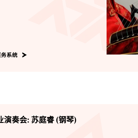
票务系统
演奏会: 苏庭睿 (钢琴)