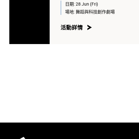
主持人：
日期:
28 Jun (Fri)
陳頌瑛教授
，香港演藝學院舞蹈學
場地:
舞蹈與科技創作劇場
活動詳情