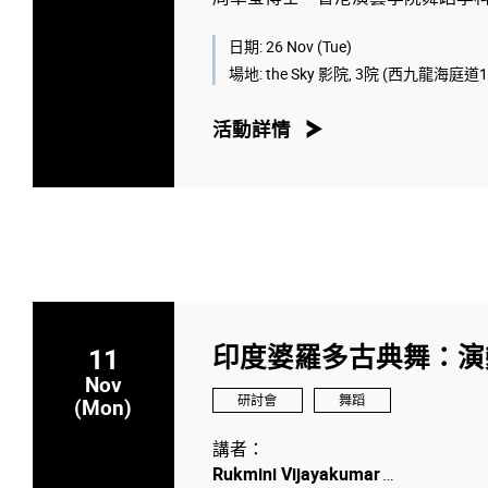
林均乘博士，香港演藝學院署理電
日期:
26 Nov (Tue)
場地:
the Sky 影院, 3院 (西九龍海庭
黎宇文，《共舞身靈》舞蹈錄像導
活動詳情
主持人：
劉燕玲
，香港演藝學院芭蕾舞副教
11
印度婆羅多古典舞：演
Nov
研討會
舞蹈
(Mon)
講者：
Rukmini Vijayakumar