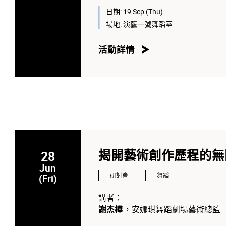
日期:
19 Sep (Thu)
主持人：
場地:
演藝一號舞蹈室
陳頌瑛教授
，香港演藝學院舞蹈學
活動詳情
28
揭開藝術創作歷程的無
Jun
研討會
舞蹈
(Fri)
講者：
謝杰樺
，安娜琪舞蹈劇場藝術總監