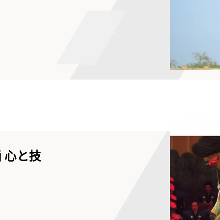
練法創始人
 心と技