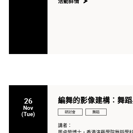
活動詳情
26
編舞的影像建構︰舞蹈
Nov
研討會
舞蹈
(Tue)
講者：
周卓瑩博士，香港演藝學院舞蹈學