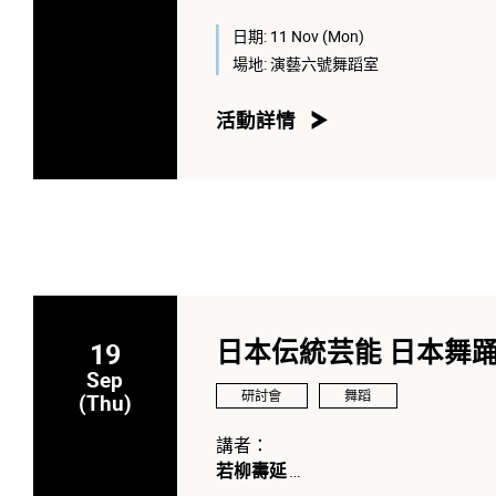
Raadha Kalpa 和 LshVa 藝術總監
婆羅多舞 Raadha Kalpa 舞蹈訓
日期:
11 Nov (Mon)
場地:
演藝六號舞蹈室
主持人：
陳頌瑛教授
活動詳情
香港演藝學院舞蹈學院院長
19
日本伝統芸能 日本舞踊
Sep
研討會
舞蹈
(Thu)
講者：
若柳壽延
日本舞踊若柳流四世家元