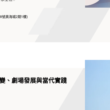
影電視學院院長
道18號奧海城2期1樓)
演
授及青年精英舞蹈課程及外展組長
變、劇場發展與當代實踐