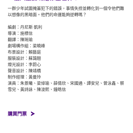
一群少年試圖掩蓋犯下的錯誤，事情失控並轉化到一個令他們難
以想像的黑暗面。他們的命運能夠逆轉嗎？
編劇：丹尼斯·凱利
導演：施標信
翻譯：陳琬瑜
劇場構作組：梁曉峰
布景設計：賴藝庭
服裝設計：蘇藹翹
燈光設計：李蔚心
聲音設計：陳靖橋
制作經理：黃曼玲
演員：朱景曦、梁倬瑜、薛倩欣、宋國通、譚安兒、曾泳鑫、蔡
雪兒、黃詩詠、陳浚熙、鐘皓信
購買門票