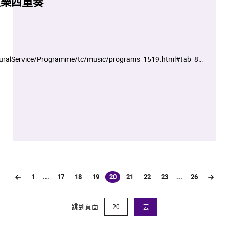
弦樂四重奏
turalService/Programme/tc/music/programs_1519.html#tab_8_0
記,先到先得
1
...
17
18
19
20
21
22
23
...
26
(current)
跳到頁面
去