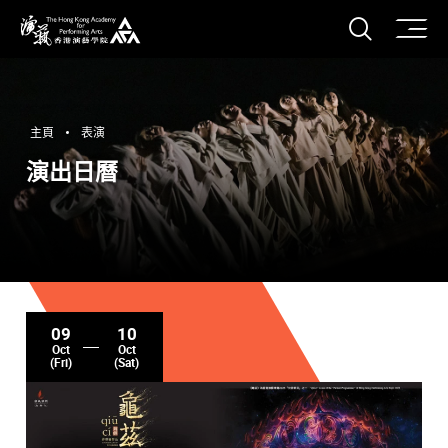
打開搜
香港演藝學院
主頁
表演
演出日曆
09
10
Oct
Oct
(Fri)
(Sat)