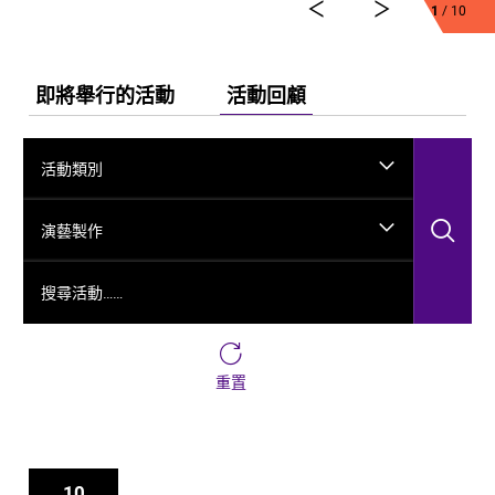
弘法、玄奘西行求法嘅跨時空故事，將龜茲千年嘅文化
1
/ 10
演變透過舞台呈現出來。
今次舞劇《龜茲》雲集一班頂尖藝術工作者，由佟睿睿
出任總編導，文史學者韓子勇擔任編劇；創作團隊仲包
即將舉行的活動
活動回顧
括製作人李東、作曲家郭思達、執行編導何滔同王彭、
舞台美術設計秦立運、服裝設計陽東霖、視覺總監王
涵，以及編導李宏鈞、魏威、古力加娜提·沙塔爾、付陽
活動類別
雪，仲有多媒體設計胡天驥、燈光設計劉釗、造型設計
徐彬同道具設計雷鵬等一眾內地資深藝術家。今次演出
搜
陣容，以新疆藝術劇院歌舞團同新疆師範大學年輕舞者
演藝製作
為骨幹，聯同內地出色嘅青年舞蹈家同台演出。
搜尋活動……
重置
10