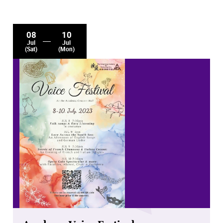
08
10
Jul
Jul
(Sat)
(Mon)