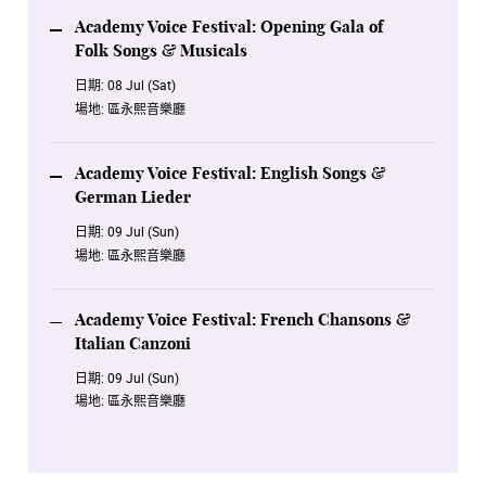
Academy Voice Festival: Opening Gala of
Folk Songs & Musicals
日期:
08 Jul (Sat)
場地:
區永熙音樂廳
Academy Voice Festival: English Songs &
German Lieder
日期:
09 Jul (Sun)
場地:
區永熙音樂廳
Academy Voice Festival: French Chansons &
Italian Canzoni
日期:
09 Jul (Sun)
場地:
區永熙音樂廳