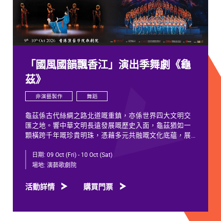
「國風國韻飄香江」演出季舞劇《龜
茲》
非演藝製作
舞蹈
龜茲係古代絲綢之路北道嘅重鎮，亦係世界四大文明交
匯之地。響中華文明長遠發展嘅歷史入面，龜茲猶如一
顆橫跨千年嘅珍貴明珠，憑藉多元共融嘅文化底蘊，展
現獨特韻致，綻放歷久不衰嘅光彩。
日期:
09 Oct (Fri) - 10 Oct (Sat)
千年以來，龜茲文化承載住歷代各族人士嘅足跡同情
場地:
演藝歌劇院
誼。無論係石窟壁畫當中身着西域服飾嘅供養人物，抑
或是「蘇幕遮」盛會入面各族民眾嘅舞姿，充分體現各
活動詳情
購買門票
族交融共生、彼此相融嘅關係，既是新疆歷史文化嘅真
實寫照，亦印證咗中華文明多元一體嘅發展特質。舞劇
《龜茲》就沿住呢段歷史足跡創作，透過鳩摩羅什東來