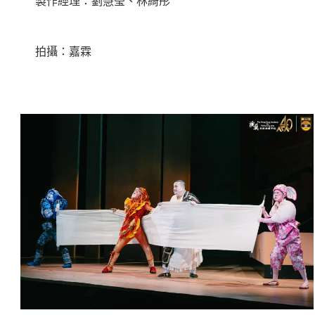
製作經理：劉慧瑩、林綺彤
拍攝：嘉霖