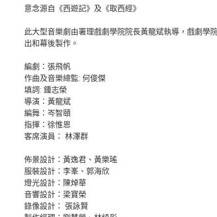
意念源自《西遊記》及《取西經》
此大型音樂劇由署理戲劇學院院長黃龍斌執導，戲劇學
出和幕後製作。
編劇：張飛帆
作曲及音樂總監: 何俊傑
填詞: 鍾志榮
導演：黃龍斌
編舞：岑智頤
指揮：徐惟恩
客席演員： 林澤群
佈景設計：黃逸君、黃樂瑤
服裝設計：李峯、郭海欣
燈光設計：陳焯華
音響設計：梁寶榮
錄像設計： 張詠賢