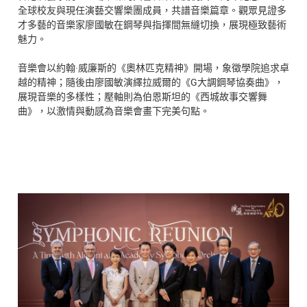
全球校友與現任演藝交響樂團成員，共譜音樂篇章。觀眾見證多
才多藝的音樂家廖國敏在鋼琴與指揮間無縫切換，展現極致藝術
魅力。
音樂會以約翰·威廉斯的《奧林匹克精神》開場，象徵學院追求卓
越的精神；隨後由廖國敏演繹拉威爾的《G大調鋼琴協奏曲》，
展現音樂的多樣性；壓軸則為伯恩斯坦的《西城故事交響舞
曲》，以激情與動感為音樂會畫下完美句點。