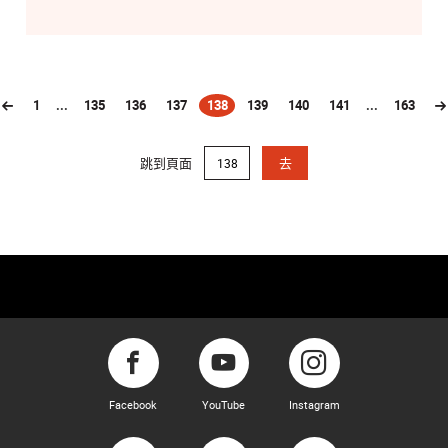
1
...
135
136
137
138
139
140
141
...
163
(current)
跳到頁面
去
Facebook
YouTube
Instagram