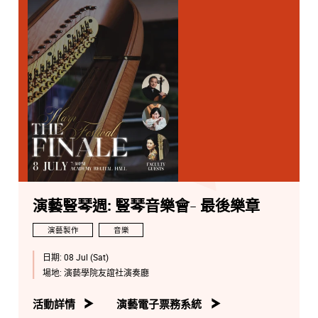
演藝豎琴週: 豎琴音樂會- 最後樂章
演藝製作
音樂
日期:
08 Jul (Sat)
場地:
演藝學院友誼社演奏廳
活動詳情
演藝電子票務系統