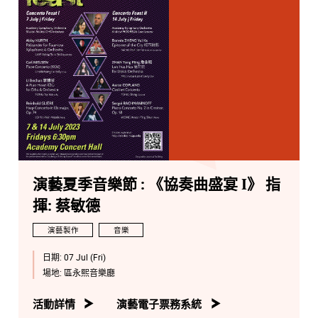
演藝夏季音樂節 : 《協奏曲盛宴 I》 指
揮: 蔡敏德
演藝製作
音樂
日期:
07 Jul (Fri)
場地:
區永熙音樂廳
活動詳情
演藝電子票務系統