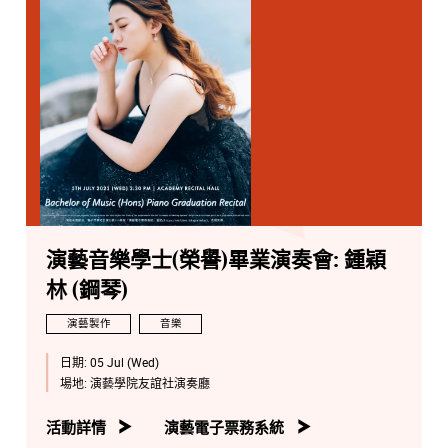
演藝音樂學士(榮譽)畢業演奏會: 鍾穎
林 (鋼琴)
演藝製作
音樂
日期:
05 Jul (Wed)
場地:
演藝學院友誼社演奏廳
活動詳情
演藝電子票務系統