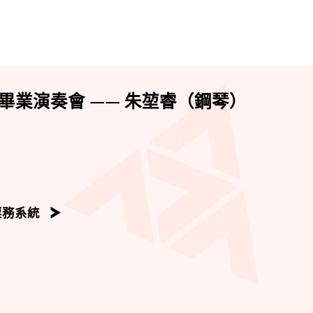
畢業演奏會 —— 朱堃睿（鋼琴）
票務系統