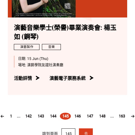
演藝音樂學士(榮譽)畢業演奏會: 楊玉
如 (鋼琴)
演藝製作
音樂
日期:
15 Jun (Thu)
場地:
演藝學院友誼社演奏廳
活動詳情
演藝電子票務系統
1
...
142
143
144
145
146
147
148
...
163
(current)
跳到頁面
去