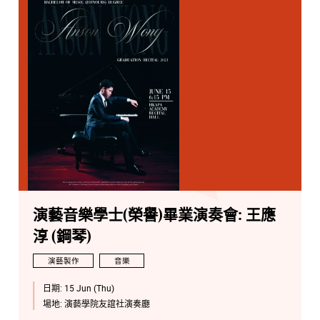
演藝音樂學士(榮譽)畢業演奏會: 王應
淳 (鋼琴)
演藝製作
音樂
日期:
15 Jun (Thu)
場地:
演藝學院友誼社演奏廳