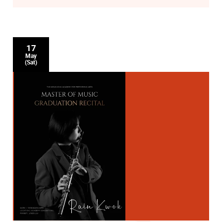
17
May
(Sat)