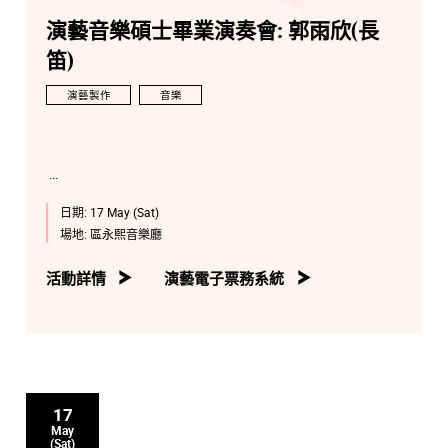
演藝音樂碩士畢業演奏會: 郭雨欣(長
笛)
演藝製作
音樂
日期:
17 May (Sat)
場地:
區永熙音樂廳
活動詳情
演藝電子票務系統
17
May
(Sat)