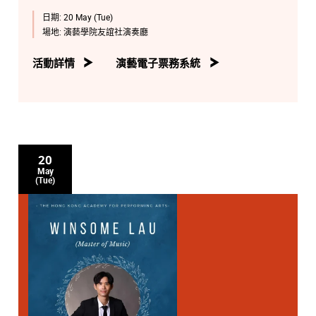
日期:
20 May (Tue)
場地:
演藝學院友誼社演奏廳
活動詳情
演藝電子票務系統
20
May
(Tue)