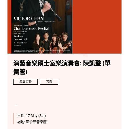
演藝音樂碩士室樂演奏會: 陳凱聲 (單
簧管)
演藝製作
音樂
日期:
17 May (Sat)
場地:
區永熙音樂廳