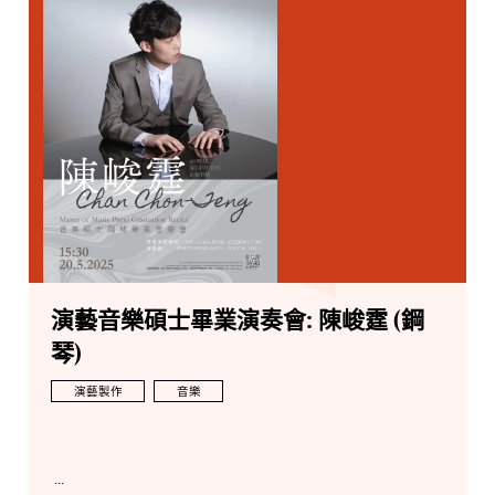
演藝音樂碩士畢業演奏會: 陳峻霆 (鋼
琴)
演藝製作
音樂