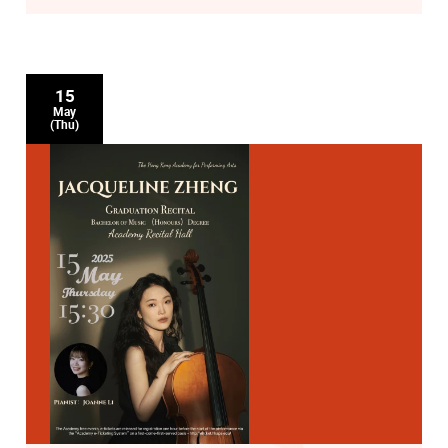
15
May
(Thu)