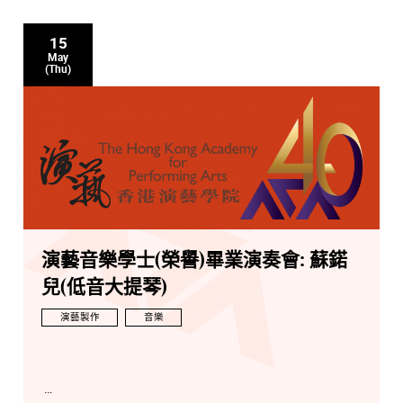
15
May
(Thu)
演藝音樂學士(榮譽)畢業演奏會: 蘇鍩
兒(低音大提琴)
演藝製作
音樂