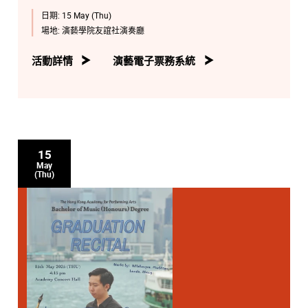
日期:
15 May (Thu)
場地:
演藝學院友誼社演奏廳
活動詳情
演藝電子票務系統
15
May
(Thu)