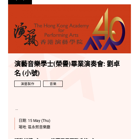
演藝音樂學士(榮譽)畢業演奏會: 劉卓
名 (小號)
演藝製作
音樂
日期:
15 May (Thu)
場地:
區永熙音樂廳