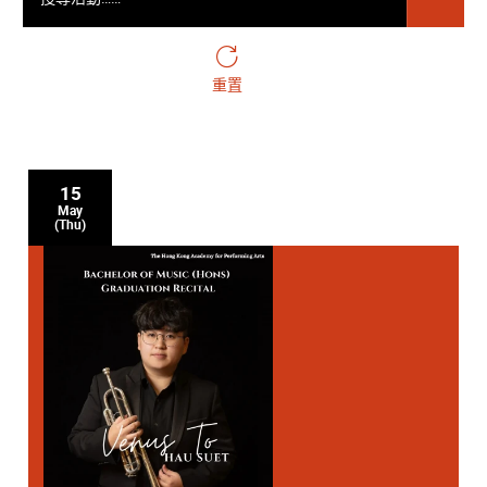
重置
15
May
(Thu)