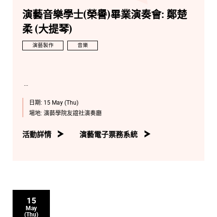
演藝音樂學士(榮譽)畢業演奏會: 鄭楚
柔 (大提琴)
演藝製作
音樂
日期:
15 May (Thu)
場地:
演藝學院友誼社演奏廳
活動詳情
演藝電子票務系統
15
May
(Thu)