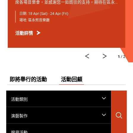
席各場音樂會，並感謝您一如既往的支持，期待在區永
熙音樂廳與您相見。
日期:
18 Apr (Sat) - 24 Apr (Fri)
4月18日 星期六 19:30
場地:
區永熙音樂廳
開幕音樂會 —— 星籟弦響
活動詳情
4月19日 星期日 15:00
青少年音樂課程演奏會
4月20日 星期一 19:30
1
/ 2
友鄰音樂會 —— 天津茱莉亞學院大提琴
4月21日 星期二 19:30
弦續音樂會
即將舉行的活動
活動回顧
*演藝免費節目，電子門票可於演出前3小時在「演藝電
子票務系統」登記，先到先得。
活動類別
4月22日 星期三 19:30
學院之聲 —— 大提琴獨奏專場
搜
演藝製作
4月24日 星期五19:30
搜尋活動……
閉幕音樂會 —— 詩樂銳響