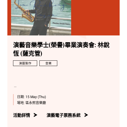
演藝音樂學士(榮譽)畢業演奏會: 林銳
恆 (薩克管)
演藝製作
音樂
日期:
15 May (Thu)
場地:
區永熙音樂廳
活動詳情
演藝電子票務系統