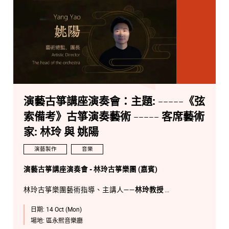
演藝古箏講座演奏會：主題: -----《弦
索備考》古箏演奏藝術 ----- 客席藝術
家: 林玲 與 姚陽
演藝製作
音樂
演藝古箏講座演奏會 - 林玲古箏樂團 (嘉賓)
林玲古箏樂團藝術指導、主講人——
林玲教授
日期:
14 Oct (Mon)
林玲古箏樂團藝術總監、團長——
姚陽先生
場地:
區永熙音樂廳