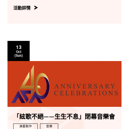
樂團簡介
活動詳情
成立於2000年，由著名古箏教育家、演奏家，中國音樂學
院教授林玲擔任藝術指導。樂團成員由古箏碩士、博士研
究方向的研究生組成。樂團委約多位著名作曲家為該團創
作，聘請多位指揮家為該團進行定期排練。
樂團的藝術創新思路和管理模式，已經成為民族器樂表演
13
學科領域值得關注和深入研究的新視野，為傳統音樂的現
Oct
代演繹提供了新的視角和可能性。
(Sun)
「絃歌不絕——生生不息」閉幕音樂會
演藝製作
音樂