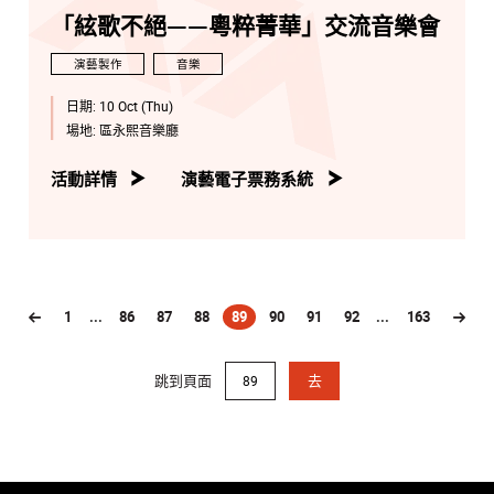
「絃歌不絕——粵粹菁華」交流音樂會
演藝製作
音樂
日期:
10 Oct (Thu)
場地:
區永熙音樂廳
活動詳情
演藝電子票務系統
1
...
86
87
88
89
90
91
92
...
163
(current)
跳到頁面
去