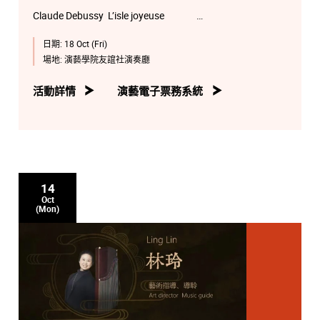
Claude Debussy L’isle joyeuse
日期:
18 Oct (Fri)
HU Qiyuan (BMus2)
場地:
演藝學院友誼社演奏廳
Sergei Rachmaninoff Etude-Tableau in D major, Op.39
No.9
活動詳情
演藝電子票務系統
Raven LIU Tak-fung (BMus3)
Alexander Scriabin Sonata No.5, Op.53
Jetthew LEE Paak-yu (Junior Student)
14
Oct
(Mon)