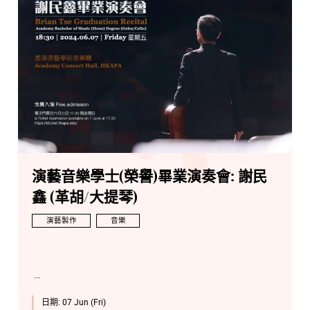
演藝音樂學士(榮譽)畢業演奏會: 謝民
鑫 (革胡/大提琴)
演藝製作
音樂
日期:
07 Jun (Fri)