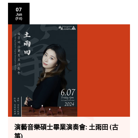
07
Jun
(Fri)
演藝音樂碩士畢業演奏會: 土雨田 (古
箏)