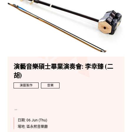
演藝音樂碩士畢業演奏會: 李幸臻 (二
胡)
演藝製作
音樂
日期:
06 Jun (Thu)
場地:
區永熙音樂廳