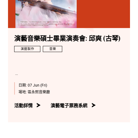
演藝音樂碩士畢業演奏會: 邱爽 (古琴)
演藝製作
音樂
日期:
07 Jun (Fri)
場地:
區永熙音樂廳
活動詳情
演藝電子票務系統