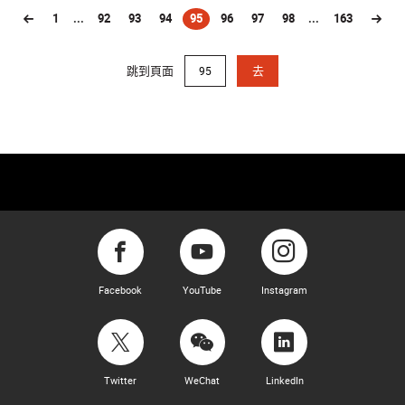
1
...
92
93
94
95
96
97
98
...
163
(current)
跳到頁面
去
Facebook
YouTube
Instagram
Twitter
WeChat
LinkedIn