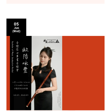
05
Jun
(Wed)