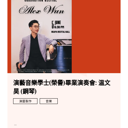
演藝音樂學士(榮譽)畢業演奏會: 温文
昊 (鋼琴)
演藝製作
音樂