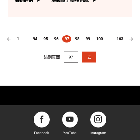
1
...
94
95
96
97
98
99
100
...
163
(current)
跳到頁面
去
Facebook
YouTube
Instagram