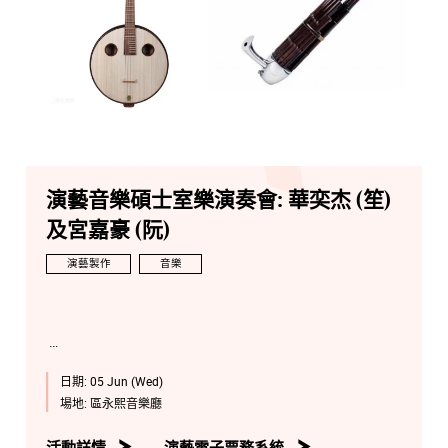
演藝音樂碩士室樂演奏會: 華奕杰 (笙)
及宮嘉豪 (阮)
演藝製作
音樂
日期:
05 Jun (Wed)
場地:
區永熙音樂廳
活動詳情
演藝電子票務系統