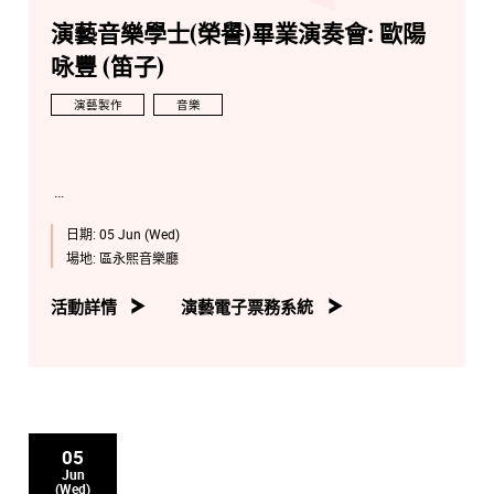
演藝音樂學士(榮譽)畢業演奏會: 歐陽
咏豐 (笛子)
演藝製作
音樂
日期:
05 Jun (Wed)
場地:
區永熙音樂廳
活動詳情
演藝電子票務系統
05
Jun
(Wed)