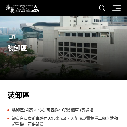
打開搜
香港演藝學院
主頁
裝卸區
裝卸區
裝卸區(閘高 4.4米) 可容納40呎貨櫃車 (高邊櫃)
卸貨台高度離車路面0.95米(高)，天花頂設置負重二噸之滑動
起重機，可供卸貨