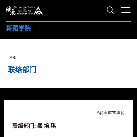
打开搜
香港演艺学院
舞蹈学院
主页
联络部门
必需填写栏位
联络部门: 盛 培 琪