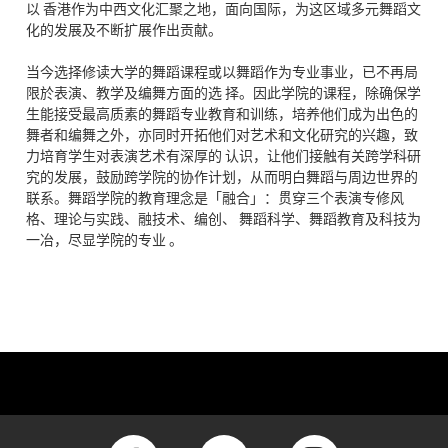
以 香港作为中西文化汇聚之地，面向国际，为这区域多元舞蹈文
化的发展及不断扩展作出贡献。
当今选择修读大学的舞蹈课程或以舞蹈作为专业事业，已不再局
限於表演、教学及编舞方面的选 择。因此学院的课程，除确保学
生能接受最高质素的舞蹈专业教育和训练，培养他们成为出色的
舞者和编舞之外，亦同时开拓他们对艺术和文化研究的兴趣，致
力培育学生对表演艺术有深厚的 认识，让他们接触有关跨学科研
究的发展，鼓励跨学院的协作计划，从而明白舞蹈与周边世界的
联系。舞蹈学院的教育理念是「融合」：贯穿三个表演专修风
格、理论与实践、融技术、编创、 舞蹈科学、舞蹈教育及科技为
一冶，尽显学院的专业 。