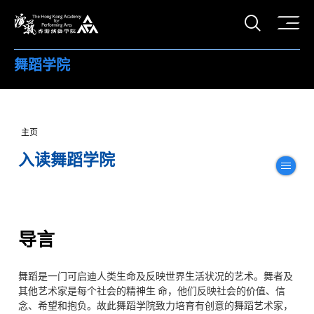
打开搜
香港演艺学院
舞蹈学院
主页
入读舞蹈学院
切
导言
舞蹈是一门可启迪人类生命及反映世界生活状况的艺术。舞者及
其他艺术家是每个社会的精神生 命，他们反映社会的价值、信
念、希望和抱负。故此舞蹈学院致力培育有创意的舞蹈艺术家，