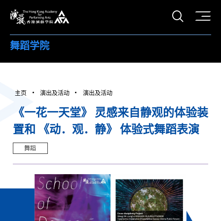
打开搜
香港演艺学院
舞蹈学院
主页
演出及活动
演出及活动
《一花一天堂》 灵感来自静观的体验装
置和 《动．观．静》 体验式舞蹈表演
舞蹈