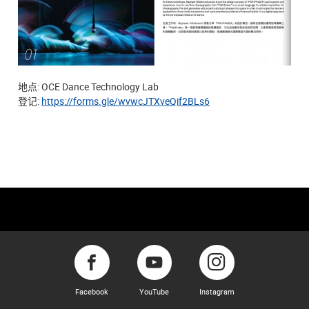
地点: OCE Dance Technology Lab
登记:
https://forms.gle/wvwcJTXveQif2BLs6
Facebook
YouTube
Instagram