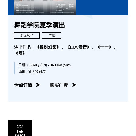
舞蹈学院夏季演出
演艺制作
舞蹈
演出作品：
《橘树幻影》
、
《山水清音》
、
《一一》
、
《眼》
日期:
05 May (Fri) - 06 May (Sat)
场地:
演艺歌剧院
活动详情
购买门票
22
Feb
(Wed)