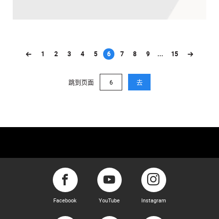
1
2
3
4
5
6
7
8
9
...
15
(current)
跳到页面
去
Facebook
YouTube
Instagram