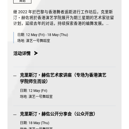
舞蹈
继 2022 年於巴黎与香港舞者遥距进行工作坊后，克里斯
汀・赫佐将於香港演艺学院展开为期三星期的艺术家驻留
计划，延续去年的对话，持续探索香港的编舞发展。
日期:
12 May (Fri) - 18 May (Thu)
赫佐於驻留计划期间将根据苏菲・拉妮的录像作品构思编
舞创作过程。两人将伴随本地舞者以个人及团队身分进行
场地:
演艺一号舞蹈室
研究，成果将融合编舞及视觉艺术元素，并以公开分享会
的形式发表。
活动详情
克里斯汀・赫佐艺术家讲座（专场为香港演艺
学院师生而设）
日期:
12 May (Fri)
场地:
演艺一号舞蹈室
克里斯汀・赫佐公开分享会（公众开放）
日期:
18 May (Thu)