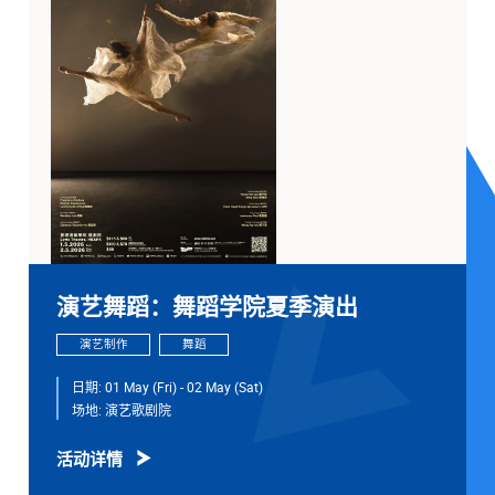
演艺舞蹈：舞蹈学院夏季演出
演艺制作
舞蹈
日期:
01 May (Fri) - 02 May (Sat)
场地:
演艺歌剧院
活动详情