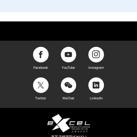
Facebook
YouTube
Instagram
Twitter
WeChat
LinkedIn
演艺进修学院(EXCEL)