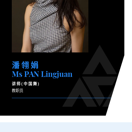
潘 翎 娟
Ms PAN Lingjuan
讲 师 ( 中 国 舞 )
教职员