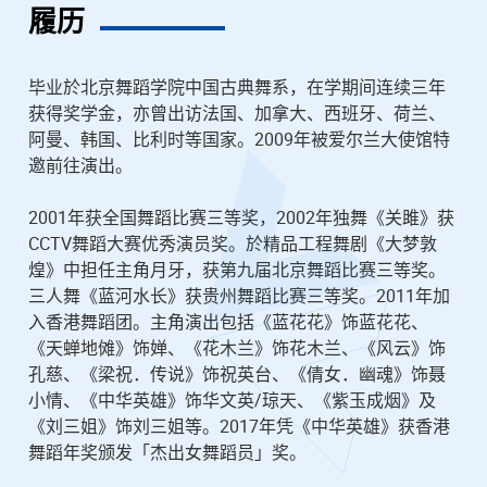
履历
毕业於北京舞蹈学院中国古典舞系，在学期间连续三年
获得奖学金，亦曾出访法国、加拿大、西班牙、荷兰、
阿曼、韩国、比利时等国家。2009年被爱尔兰大使馆特
邀前往演出。
2001年获全国舞蹈比赛三等奖，2002年独舞《关雎》获
CCTV舞蹈大赛优秀演员奖。於精品工程舞剧《大梦敦
煌》中担任主角月牙，获第九届北京舞蹈比赛三等奖。
三人舞《蓝河水长》获贵州舞蹈比赛三等奖。2011年加
入香港舞蹈团。主角演出包括《蓝花花》饰蓝花花、
《天蝉地傩》饰婵、《花木兰》饰花木兰、《风云》饰
孔慈、《梁祝．传说》饰祝英台、《倩女．幽魂》饰聂
小情、《中华英雄》饰华文英/琼天、《紫玉成烟》及
《刘三姐》饰刘三姐等。2017年凭《中华英雄》获香港
舞蹈年奖颁发「杰出女舞蹈员」奖。