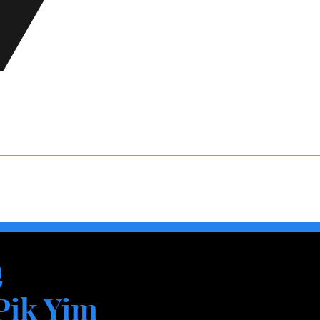
艳
Pik Yim