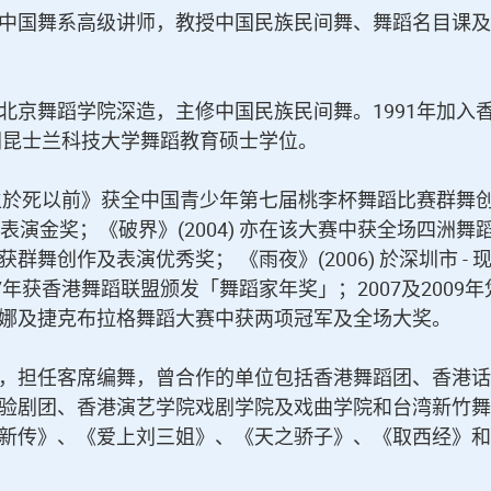
中国舞系高级讲师，教授中国民族民间舞、舞蹈名目课及
北京舞蹈学院深造，主修中国民族民间舞。1991年加入
洲昆士兰科技大学舞蹈教育硕士学位。
《生於死以前》获全中国青少年第七届桃李杯舞蹈比赛群舞
获表演金奖；《破界》(2004) 亦在该大赛中获全场四洲舞
创作及表演优秀奖； 《雨夜》(2006) 於深圳市 - 
年获香港舞蹈联盟颁发「舞蹈家年奖」；2007及2009年
娜及捷克布拉格舞蹈大赛中获两项冠军及全场大奖。
，担任客席编舞，曾合作的单位包括香港舞蹈团、香港话
验剧团、香港演艺学院戏剧学院及戏曲学院和台湾新竹舞
新传》、《爱上刘三姐》、《天之骄子》、《取西经》和