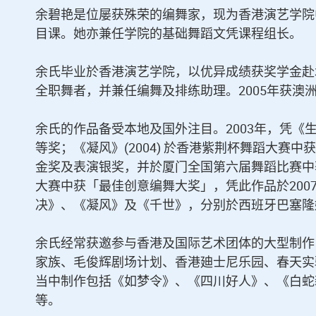
余碧艳是位屡获殊荣的编舞家，现为香港演艺学院
目课。她亦兼任学院的基础舞蹈文凭课程组长。
余氏毕业於香港演艺学院，以优异成绩获奖学金赴
全职舞者，并兼任编舞及排练助理。2005年获澳
余氏的作品备受本地及国外注目。2003年，凭
等奖；《凝风》(2004) 於香港紫荆杯舞蹈大赛中
金奖及表演银奖，并於厦门全国第六届舞蹈比赛中获群舞
大赛中获「最佳创意编舞大奖」，凭此作品於2007
决》、《凝风》及《千世》，分别於西班牙巴塞隆
余氏经常获邀参与香港及国际艺术团体的大型制作
家族、毛俊辉剧场计划、香港廸士尼乐园、春天实
当中制作包括《如梦令》、《四川好人》、《白蛇
等。