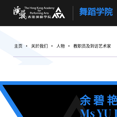
舞蹈学院
香港演艺学院
主页
关於我们
人物
教职员及到访艺术家
余 碧 
Ms YU 