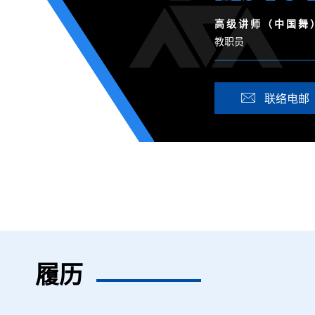
高 级 讲 师 （ 中 国 舞 
教职员
联络电邮
履历