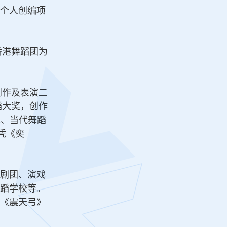
个人创编项
香港舞蹈团为
创作及表演二
蹈大奖，创作
现、当代舞蹈
凭《奕
剧团、演戏
蹈学校等。
《震天弓》