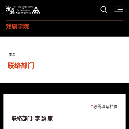
打开搜
香港演艺学院
戏剧学院
主页
联络部门
必需填写栏位
联络部门: 李 頴 康