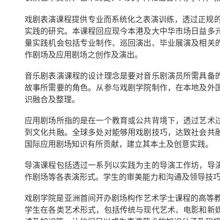
戏剧表演
课程提供专业而系统化之表演训练，透过正规的
实践的研究。本课程回应现今本港及大中华市场日益多
量实践机会包括专业制作、巡回演出、毕业展演及相关
作剧场及应用剧场之创作及演出。
音乐剧表演
课程的设计理念是要对音乐剧演员所需具备
故事所需要的角色。从参与戏剧学院制作，在本地及外
识融合及整理。
应用剧场所指的是在一个教育或公共背境下，透过艺术
到文化共融。全球多处对能够用戏剧技巧，达致社会共
国际应用剧场知识有所贡献，建立其本土及创意实践。
导演课程包括透过一系列以实践为主的导演工作坊，导
作剧场等各表演形式。学生的审美能力和沟通及领导技
戏剧学院是亚洲首间开办剧场构作艺术学士课程的高等
学生在各类艺术形式，包括传统与现代艺术、电影和新