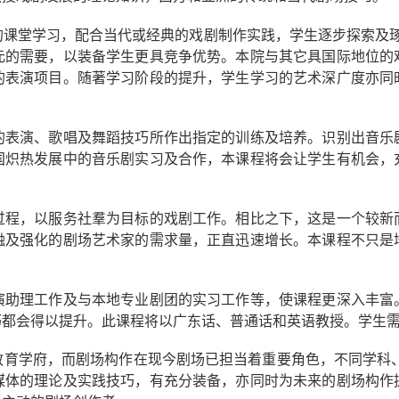
课堂学习，配合当代或经典的戏剧制作实践，学生逐步探索及琢
元的需要，以装备学生更具竞争优势。本院与其它具国际地位的
的表演项目。随著学习阶段的提升，学生学习的艺术深广度亦同
的表演、歌唱及舞蹈技巧所作出指定的训练及培养。识别出音乐
国炽热发展中的音乐剧实习及合作，本课程将会让学生有机会，
过程，以服务社羣为目标的戏剧工作。相比之下，这是一个较新
融及强化的剧场艺术家的需求量，正直迅速增长。本课程不只是
演助理工作及与本地专业剧团的实习工作等，使课程更深入丰富
巧都会得以提升。此课程将以广东话、普通话和英语教授。学生
教育学府，而剧场构作在现今剧场已担当着重要角色，不同学科、
媒体的理论及实践技巧，有充分装备，亦同时为未来的剧场构作