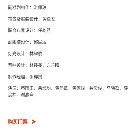
副戏剧构作：洪佩琼
布景及服装设计：黄逸君
联合布景设计：任韵然
副服装设计：邱民达
灯光设计：林耀俊
音响设计：林经尧、方芷晴
制作经理：谢梓岚
演员：蔡雨田、吕烺均、黄熙童、黄家峻、钟奕俊、马晓盈、薛
劦栓、谢嘉熹
购买门票