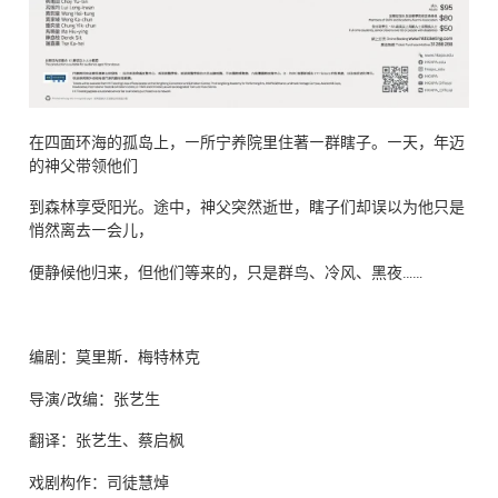
在四面环海的孤岛上，㇐所宁养院里住著㇐群瞎子。㇐天，年迈
的神父带领他们
到森林享受阳光。途中，神父突然逝世，瞎子们却误以为他只是
悄然离去㇐会儿，
便静候他归来，但他们等来的，只是群鸟、冷风、黑夜……
编剧：莫里斯．梅特林克
导演/改编：张艺生
翻译：张艺生、蔡启枫
戏剧构作：司徒慧焯