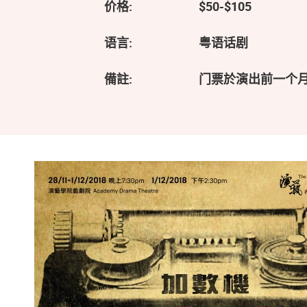
价格:
$50-$105
语言:
粤语话剧
備註:
门票於演出前一个