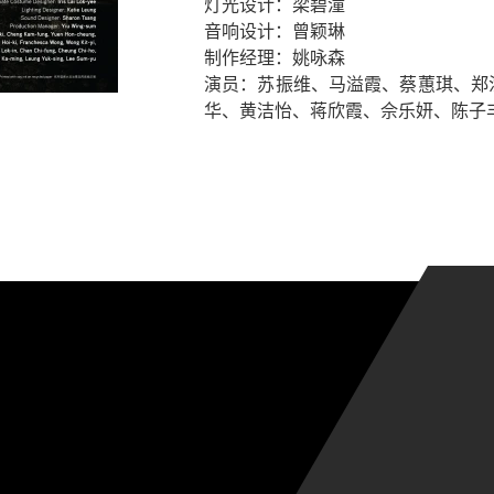
灯光设计：梁碧潼
音响设计：曾颖琳
制作经理：姚咏森
演员：苏振维、马溢霞、蔡蕙琪、郑
华、黄洁怡、蒋欣霞、佘乐妍、陈子