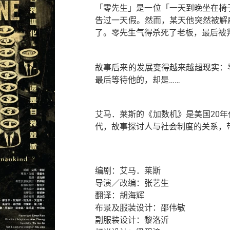
「零先生」是一位「一天到晚坐在椅
告过一天假。然而，某天他突然被解
了。零先生气得杀死了老板，最后被
故事后来的发展变得越来越超现实：
最后等待他的，却是……
艾马．莱斯的
《加数机》是美国20
代，故事探讨人与社会制度的关系，
编剧：艾马．莱斯
导演／改编：张艺生
翻译：胡海辉
布景及服装设计：邵伟敏
副服装设计：黎洛沂