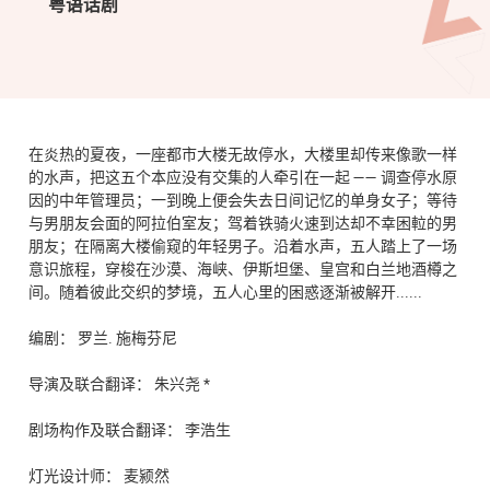
粤语话剧
在炎热的夏夜，一座都市大楼无故停水，大楼里却传来像歌一样
的水声，把这五个本应没有交集的人牵引在一起 —— 调查停水原
因的中年管理员；一到晚上便会失去日间记忆的单身女子；等待
与男朋友会面的阿拉伯室友；驾着铁骑火速到达却不幸困𨋢的男
朋友；在隔离大楼偷窥的年轻男子。沿着水声，五人踏上了一场
意识旅程，穿梭在沙漠、海峡、伊斯坦堡、皇宫和白兰地酒樽之
间。随着彼此交织的梦境，五人心里的困惑逐渐被解开......
编剧： 罗兰. 施梅芬尼
导演及联合翻译： 朱兴尧 *
剧场构作及联合翻译： 李浩生
灯光设计师： 麦颍然