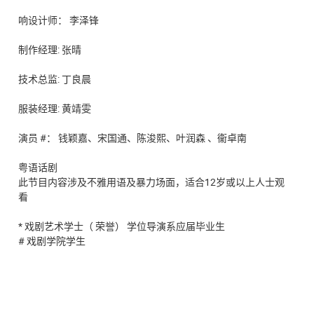
响设计师： 李泽锋
制作经理: 张晴
技术总监: 丁良晨
服装经理: 黄靖雯
演员 #： 钱颖嘉、宋国通、陈浚熙、叶润森 、衞卓南
粤语话剧
此节目内容涉及不雅用语及暴力场面，适合12岁或以上人士观
看
* 戏剧艺术学士（ 荣誉） 学位导演系应届毕业生
# 戏剧学院学生