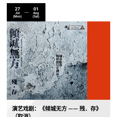
27
01
Jul
Aug
(Mon)
(Sat)
演艺戏剧：《倾城无方 —— 残．存》
（取消）