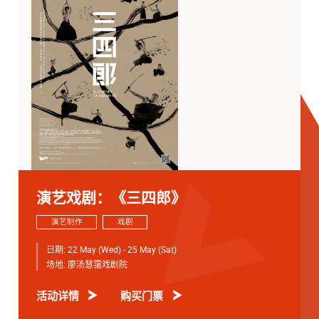
演艺戏剧：《三四郎》
演艺制作
戏剧
日期:
22 May (Wed) - 25 May (Sat)
场地:
廖汤慧霭戏剧院
活动详情
购买门票