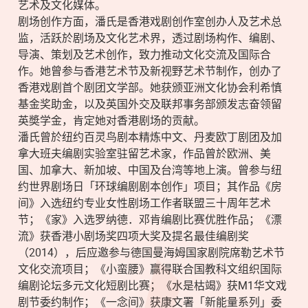
艺术及文化媒体。
剧场创作方面，潘氏是香港戏剧创作室创办人及艺术总
监，活跃於剧场及文化艺术界，透过剧场构作、编剧、
导演、策划及艺术创作，致力推动文化交流及国际合
作。她曾参与香港艺术节及新视野艺术节制作，创办了
香港戏剧首个剧团文学部。她获颁亚洲文化协会利希慎
基金奖助金，以及英国外交及联邦事务部颁发志奋领留
英奬学金，肯定她对香港剧场的贡献。
潘氏曾於纽约百灵鸟剧本精炼中文、丹麦欧丁剧团及加
拿大班夫编剧实验室驻留艺术家，作品曾於欧洲、美
国、加拿大、新加坡、中国及台湾等地上演。曾参与纽
约世界剧场日「环球编剧剧本创作」项目；其作品《房
间》入选纽约专业女性剧场工作者联盟三十周年艺术
节；《家》入选罗纳德．邓肯编剧比赛优胜作品；《漂
流》获香港小剧场奖四项大奖及提名最佳编剧奖
（2014），后应邀参与德国曼海姆国家剧院席勒艺术节
文化交流项目；《小蛮腰》赢得联合国教科文组织国际
编剧论坛多元文化短剧比赛；《水是枯竭》获M1华文戏
剧节委约制作；《一念间》获康文署「新能量系列」委