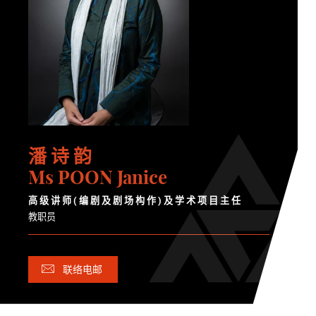
潘 诗 韵
Ms POON Janice
高 级 讲 师 ( 编 剧 及 剧 场 构 作 ) 及 学 术 项 目 主 任
教职员
联络电邮