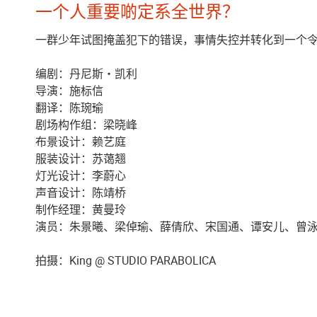
一个人重要啲定系全世界？
一群少年试图掩盖犯下的错误，事情失控并转化到一个
编剧：丹尼斯・凯利
导演：施标信
翻译：陈琬瑜
剧场构作组：梁晓峰
布景设计：赖艺庭
服装设计：苏蔼翘
灯光设计：李蔚心
声音设计：陈靖桥
制作经理：黄曼玲
演员：朱景曦、梁倬瑜、薛倩欣、宋国通、谭安儿、曾
拍摄：King @ STUDIO PARABOLICA