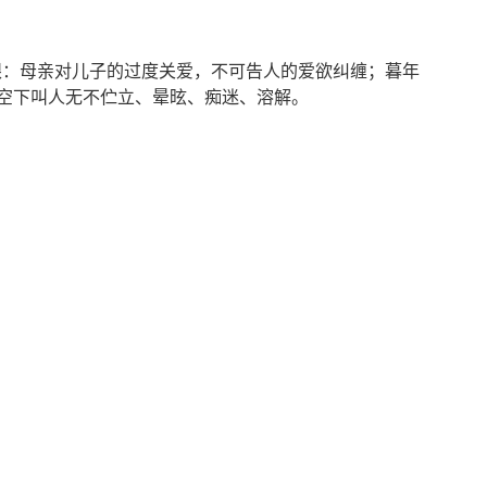
更刺眼：母亲对儿子的过度关爱，不可告人的爱欲纠缠；暮年
日当空下叫人无不伫立、晕昡、痴迷、溶解。