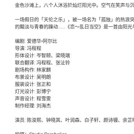
金色沙滩上，八个人沐浴於灿烂阳光中。空气在笑声与
一场假日的「天伦之乐」，被一场名为「孤独」的热浪突袭
的黯淡与青春的躁动......《恋～乱日当空》是一首
编剧: 爱德华•阿尔比
导演: 冯程程
形体设计: 岑智颐、梁晓端
联合翻译: 冯程程、张沚铃
剧场构作: 林家麒
布景设计: 吴明朗
服装设计: 张正和
灯光设计: 彭博宁
声音设计: 程雪雯
制作经理: 刘海杰
演员: 陈浚熙、钟晓其、叶润森、白子轩、颜诗镘、余