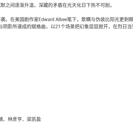
沉默之间逐渐升温，深藏的矛盾在光天化日下热不可耐。
。在美国剧作家Edward Albee笔下，欺瞒与伪装比阳光
由阳光与阴影所谱成的赋格曲，以21个场景把幻象层层掀开，在烈
芷晴、林彦亨、梁凯盈