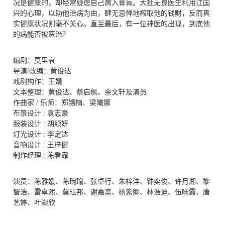
况是健康的，却经常疑虑自己病入膏肓。大批无良医生利用江国
兴的心理，以助他治病为由，肆无忌惮地榨取他的钱财，反而真
实健康状况则毫不关心。直至最后，有一位神医的出现，到底他
的病能否被医治？
编剧：莫里哀
导演/改编：黄俊达
戏剧构作：王婧
文本整理：黄俊达、蔡启枫、余文轩及演员
作曲家 / 乐师：郑锡楠、梁曦娜
布景设计 : 袁志豪
服装设计 : 胡颖妍
灯光设计 : 李定达
音响设计 : 王梓健
制作经理 : 陈看霏
演员：陈雅媛、陈琬瑜、张卓行、朱梓沣、钟奕俊、许月湘、黎
智浩、雷卓熙、莫珏邦、谢嘉熹、杨紫卿、林浩迪、伍咏霞、唐
艺婷、叶澍欣