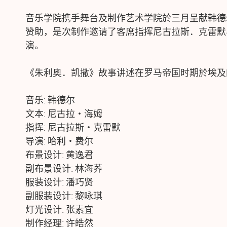
音乐学院携手舞台及制作艺术学院於三月呈献韩德
赞助，是次制作邀请了客席指挥尼古拉斯．克雷默
演。
《朱利奥．凯撒》故事讲述在罗马帝国时期於埃及
音乐: 韩德尔
文本: 尼古拉・海姆
指挥: 尼古拉斯・克雷默
导演: 哈利・费尔
布景设计: 黄逸君
副布景设计: 林海荞
服装设计: 潘巧贤
副服装设计: 黎咏琪
灯光设计: 张素宜
制作经理: 许皓然