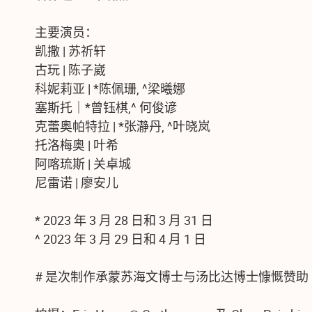
主要演员：
凯撒 | 苏祈轩
古玩 | 陈子崴
科妮莉亚 | *陈佩珊, ^梁曦娜
塞斯托｜*曾钰棋,^ 何俊谚
克蕾奥帕特拉 | *张瀞丹, ^叶晓岚
托洛梅奥 | 叶希
阿喀琉斯 | 关卓城
尼雷诺 | 廖安儿
* 2023 年 3 月 28 日和 3 月 31 日
^ 2023 年 3 月 29 日和 4 月 1 日
# 是次制作承蒙苏海文博士与汤比达博士慷慨赞助