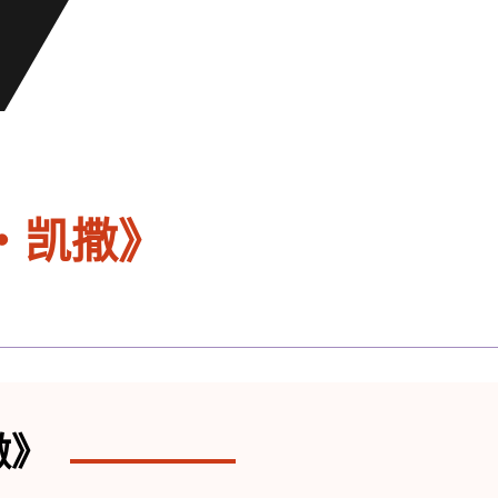
・凯撒》
撒》