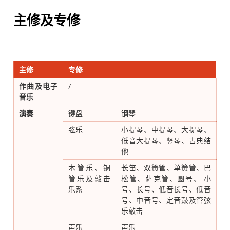
主修及专修
主修
专修
作曲及电子
/
音乐
演奏
键盘
钢琴
弦乐
小提琴、中提琴、大提琴、
低音大提琴、竖琴、古典结
他
木管乐、铜
长笛、双簧管、单簧管、巴
管乐及敲击
松管、萨克管、圆号、 小
乐系
号、长号、低音长号、低音
号、中音号、定音鼓及管弦
乐敲击
声乐
声乐