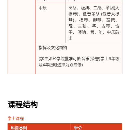
中乐​
高胡、板胡、二胡、革胡(大
提琴)、低音革胡 (低音大提
琴)、扬琴、柳琴、琵琶、
阮、三弦、筝、古琴、笛
子、 唢呐、管、笙、中乐敲
击
指挥及文化领袖
(学生如经学院批准可於音乐(荣誉)学士3年级
及4年级时选择为双专修)
课程结构
学士课程
科目类别
学分